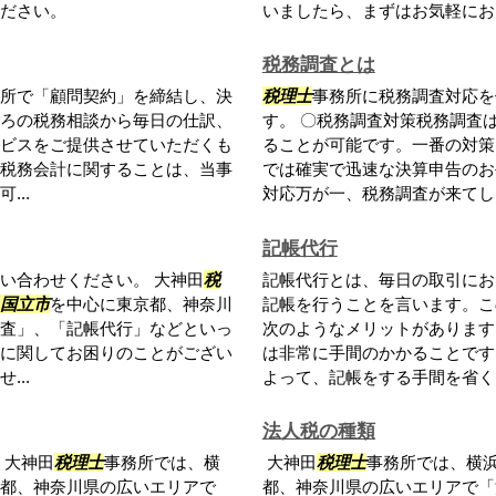
ださい。
いましたら、まずはお気軽にお
税務調査とは
所で「顧問契約」を締結し、決
税理士
事務所に税務調査対応を
ろの税務相談から毎日の仕訳、
す。 〇税務調査対策税務調査
ビスをご提供させていただくも
ることが可能です。一番の対策
税務会計に関することは、当事
では確実で迅速な決算申告のお
..
対応万が一、税務調査が来てしま
記帳代行
い合わせください。 大神田
税
記帳代行とは、毎日の取引にお
国立市
を中心に東京都、神奈川
記帳を行うことを言います。こ
査」、「記帳代行」などといっ
次のようなメリットがあります
に関してお困りのことがござい
は非常に手間のかかることです
..
よって、記帳をする手間を省くこ
法人税の種類
。大神田
税理士
事務所では、横
大神田
税理士
事務所では、横
都、神奈川県の広いエリアで
都、神奈川県の広いエリアで「