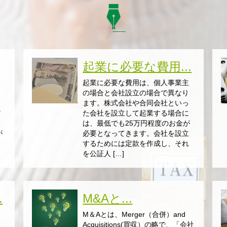
起業に必要な費用...
け
起業に必要な費用は、個人事業主
、
の場合と会社設立の場合で異なり
ま
ます。株式会社や合同会社といっ
だ
た会社を設立して起業する場合に
リ
は、最低でも25万円程度のお金が
が
必要となってきます。会社を設立
するためには定款を作成し、それ
を公証人 […]
.
M&Aと...
引
M＆Aとは、Merger（合併）and
継
Acquisitions(買収）の略で、「会社