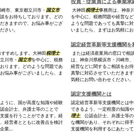
役員・従業員による事業承
川崎市、東京都立川市・
国立市
大神田
税理士
事務所は、神奈
談をお待ちしております。どの
を中心に、税務問題や経営など
だきますので、お悩み事がござ
ような問題であっても真摯に対
ださい。
いましたら、まずはお気軽にお
認定経営革新等支援機関を
おすすめします。大神田
税理士
または経済産業局の窓口で相
立川市・
国立市
を中心に、税務
は、神奈川県横浜市・川崎市、
おります。どのような問題であ
経営などに関するご相談をお待
お悩み事がございましたら、ま
真摯に対応させていただきます
気軽にお問い合わせください。
認定支援機関とは
ように、国が高度な知識や経験
認定経営革新等支援機関とは中
認会計士、弁護士等のことで
できるよう、一定程度の知識や
支援を行うことができます。経
理士
、公認会計士、弁護士等の
、経営者とともに改善点を検討
な機関があり、それぞれに得手
業...
支援機関を利用するにあたって、