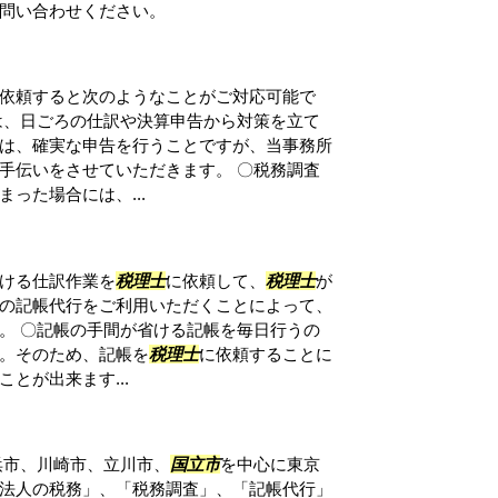
問い合わせください。
依頼すると次のようなことがご対応可能で
は、日ごろの仕訳や決算申告から対策を立て
は、確実な申告を行うことですが、当事務所
手伝いをさせていただきます。 〇税務調査
った場合には、...
ける仕訳作業を
税理士
に依頼して、
税理士
が
の記帳代行をご利用いただくことによって、
。 〇記帳の手間が省ける記帳を毎日行うの
。そのため、記帳を
税理士
に依頼することに
とが出来ます...
浜市、川崎市、立川市、
国立市
を中心に東京
法人の税務」、「税務調査」、「記帳代行」