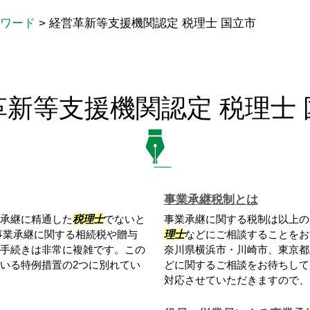
ワード
>
経営革新等支援機関認定 税理士 国立市
革新等支援機関認定 税理士 
事業承継税制とは
承継に精通した
税理士
でないと
事業承継に関する税制は以上の
事業承継に関する相続税や贈与
理士
などにご相談することをお
手続きは非常に複雑です。この
奈川県横浜市・川崎市、東京都
いる特例措置の2つに別れてい
どに関するご相談をお待ちして
対応させていただきますので、お