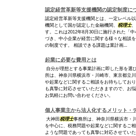
認定経営革新等支援機関の認定制度に
認定経営革新等支援機関とは、一定レベル以
機関として国が認定した金融機関、
税理士
、
す。これは2012年8月30日に施行された
づき、中小企業が経営に関する様々な相談を
の制度です。 相談できる課題は業計画...
起業に必要な費用とは
自分が理想とする事業計画に即した形を選
所は、神奈川県横浜市・川崎市、東京都立川
や起業などに関するご相談をお待ちしており
も真摯に対応させていただきますので、お悩
お気軽にお問い合わせください。
個人事業主から法人化するメリット・
大神田
税理士
事務所は、神奈川県横浜市・
を中心に、税務問題や起業などに関するご相
ような問題であっても真摯に対応させていた