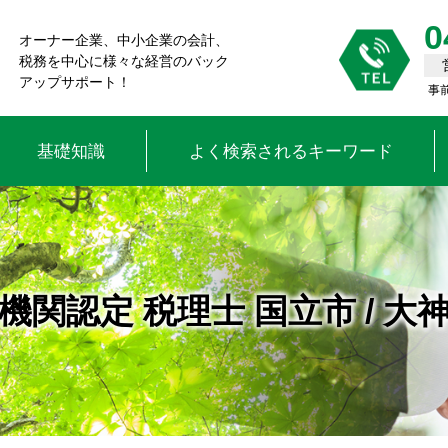
0
オーナー企業、中小企業の会計、
税務を中心に様々な経営のバック
アップサポート！
事
基礎知識
よく検索されるキーワード
関認定 税理士 国立市 / 