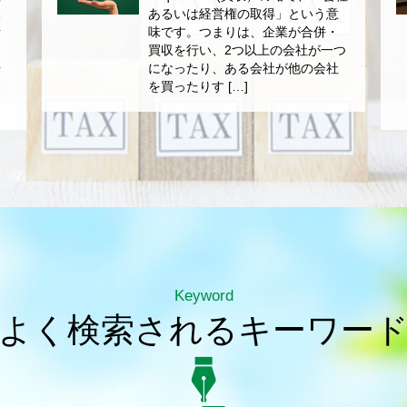
課
あるいは経営権の取得」という意
者
味です。つまりは、企業が合併・
個
買収を行い、2つ以上の会社が一つ
や
になったり、ある会社が他の会社
な
を買ったりす […]
Keyword
よく検索されるキーワー