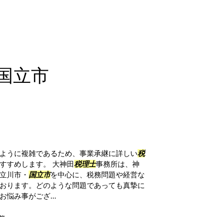
国立市
ように複雑であるため、事業承継に詳しい
税
すすめします。 大神田
税理士
事務所は、神
立川市・
国立市
を中心に、税務問題や経営な
おります。どのような問題であっても真摯に
悩み事がござ...