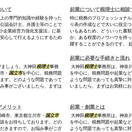
ついて
起業について税理士に相談
上の専門的知識や経験を持った
特に税務のプロフェッショナル
公認会計士、弁護士等のことで
り表の作成などで大いに役立つ
「中小企業経営力強化支援法」に基
いもあるため、どういった書類
安心して行えるようにするため
か、ある程度のノウハウを持っ
躍することができるのです。 起業
起業に必要な手続きと流れ
びましょう。大神田
税理士
事務
大神田
税理士
事務所は、神奈
市・
国立市
を中心に、税務問題
を中心に、税務問題や起業など
ます。どのような問題であって
ような問題であっても真摯に対
み事がございましたら、まずは
いましたら、まずはお気軽にお
デメリット
起業・創業とは
川崎市、東京都立川市・
国立市
大神田
税理士
事務所は、神奈
談をお待ちしております。どの
を中心に、税務問題や起業など
だきますので、お悩み事がござ
ような問題であっても真摯に対