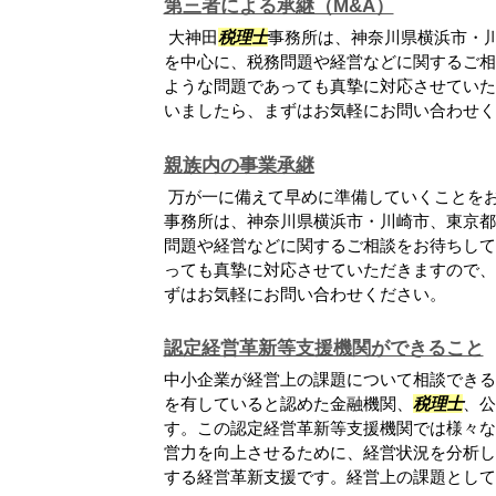
第三者による承継（M&A）
大神田
税理士
事務所は、神奈川県横浜市・
を中心に、税務問題や経営などに関するご相
ような問題であっても真摯に対応させていた
いましたら、まずはお気軽にお問い合わせく
親族内の事業承継
万が一に備えて早めに準備していくことを
事務所は、神奈川県横浜市・川崎市、東京都
問題や経営などに関するご相談をお待ちして
っても真摯に対応させていただきますので、
ずはお気軽にお問い合わせください。
認定経営革新等支援機関ができること
中小企業が経営上の課題について相談できる
を有していると認めた金融機関、
税理士
、公
す。この認定経営革新等支援機関では様々な
営力を向上させるために、経営状況を分析し
する経営革新支援です。経営上の課題として企