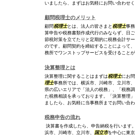
いましたら、まずはお気軽にお問い合わせく
顧問税理士のメリット
顧問
税理士
とは、法人の皆さまと
税理士
事務
算申告や税務書類作成代行のみならず、日ご
節税対策を立てたりと定期的に税務会計サー
のです。顧問契約を締結することによって、
務所でワンストップサービスを受けることが可.
決算整理とは
決算整理に関することはまずは
税理士
にお問
理士
事務所では、横浜市、川崎市、立川市、
県の広いエリアで「法人の税務」、「税務調
た税務相談を承っております。「決算整理」
ましたら、お気軽に当事務所までお問い合わせ.
税務申告の流れ
決算書を作成したら、申告納税を行います
浜市、川崎市、立川市、
国立市
を中心に東京