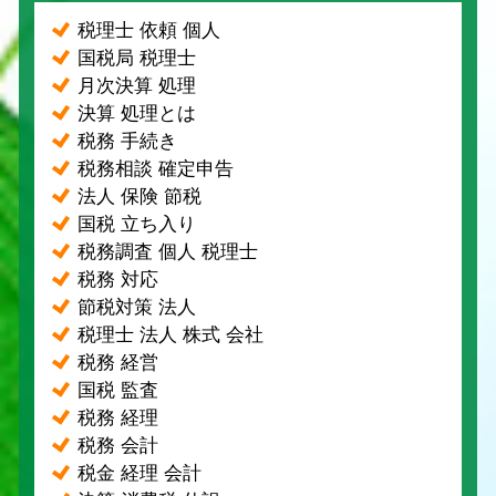
税理士 依頼 個人
国税局 税理士
月次決算 処理
決算 処理とは
税務 手続き
税務相談 確定申告
法人 保険 節税
国税 立ち入り
税務調査 個人 税理士
税務 対応
節税対策 法人
税理士 法人 株式 会社
税務 経営
国税 監査
税務 経理
税務 会計
税金 経理 会計