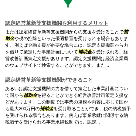
認定経営革新等支援機関を利用するメリット
または認定経営革新等支援機関からの支援を受けることで
補
助金
や税の控除といった優遇措置を受けられる場合もありま
す。例えば金融支援が必要な場合には、認定支援機関から力
を借りて策定した事業計画について
補助金
を受け取れる、経
営改善計画策定支援があります。認定支援機関は経済産業局
のウェブサイトで検索することができます。また...
認定経営革新等支援機関ができること
あるいは認定支援機関の力を借りて策定した事業計画につい
て国から
補助金
を得ることができる経営改善計画策定支援な
どがあります。この制度では事業の規模や内容に応じて国か
ら最大200万円の
補助金
を受け取ることができ、税の納税猶予
を受けられる場合もあります。例えば事業承継に関係する納
税猶予を受けられる事業承継税制では、認定...