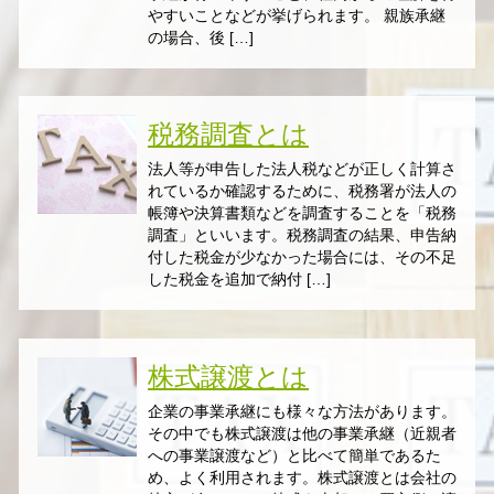
やすいことなどが挙げられます。 親族承継
の場合、後 […]
税務調査とは
法人等が申告した法人税などが正しく計算さ
れているか確認するために、税務署が法人の
帳簿や決算書類などを調査することを「税務
調査」といいます。税務調査の結果、申告納
付した税金が少なかった場合には、その不足
した税金を追加で納付 […]
株式譲渡とは
企業の事業承継にも様々な方法があります。
その中でも株式譲渡は他の事業承継（近親者
への事業譲渡など）と比べて簡単であるた
め、よく利用されます。株式譲渡とは会社の