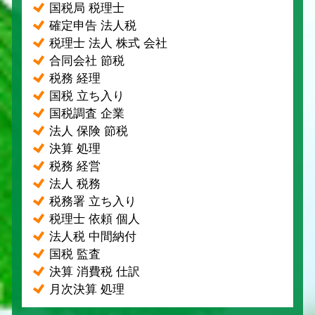
国税局 税理士
確定申告 法人税
税理士 法人 株式 会社
合同会社 節税
税務 経理
国税 立ち入り
国税調査 企業
法人 保険 節税
決算 処理
税務 経営
法人 税務
税務署 立ち入り
税理士 依頼 個人
法人税 中間納付
国税 監査
決算 消費税 仕訳
月次決算 処理