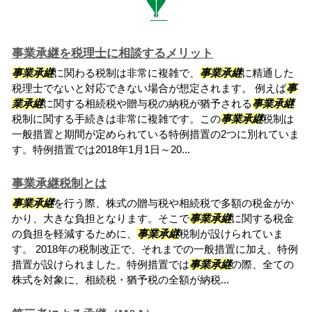
事業承継を税理士に相談するメリット
事業承継
に関わる税制は非常に複雑で、
事業承継
に精通した
税理士でないと対応できない場合が想定されます。 例えば
事
業承継
に関する相続税や贈与税の納税が猶予される
事業承継
税制に関する手続きは非常に複雑です。この
事業承継
税制は
一般措置と期間が定められている特例措置の2つに別れていま
す。特例措置では2018年1月1日～20...
事業承継税制とは
事業承継
を行う際、株式の贈与税や相続税で多額の税金がか
かり、大きな負担となります。そこで
事業承継
に関する税金
の負担を軽減するために、
事業承継
税制が設けられていま
す。 2018年の税制改正で、それまでの一般措置に加え、特例
措置が設けられました。特例措置では
事業承継
の際、全ての
株式を対象に、相続税・猶予税の全額が納税...