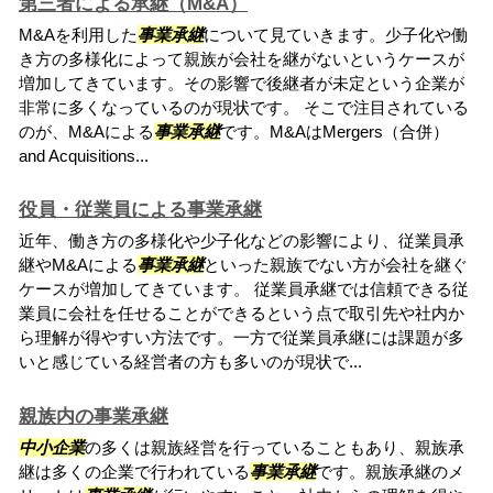
第三者による承継（M&A）
M&Aを利用した
事業承継
について見ていきます。少子化や働
き方の多様化によって親族が会社を継がないというケースが
増加してきています。その影響で後継者が未定という企業が
非常に多くなっているのが現状です。 そこで注目されている
のが、M&Aによる
事業承継
です。M&AはMergers（合併）
and Acquisitions...
役員・従業員による事業承継
近年、働き方の多様化や少子化などの影響により、従業員承
継やM&Aによる
事業承継
といった親族でない方が会社を継ぐ
ケースが増加してきています。 従業員承継では信頼できる従
業員に会社を任せることができるという点で取引先や社内か
ら理解が得やすい方法です。一方で従業員承継には課題が多
いと感じている経営者の方も多いのが現状で...
親族内の事業承継
中小企業
の多くは親族経営を行っていることもあり、親族承
継は多くの企業で行われている
事業承継
です。親族承継のメ