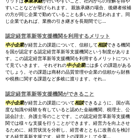
リットは
事業承継
が行いやすいこと、社内からの理解を得や
すいことなどが挙げられます。 親族承継の場合、後継者候補
の方が同じ企業で勤めていることも多いかと思われます。同
じ企業であれば、業務の引き継ぎを長期間でじ...
認定経営革新等支援機関を利用するメリット
中小企業
が経営上の課題について、信頼して
相談
できる機関
を国が認定する認定経営革新等支援機関という制度がありま
す。この認定経営革新等支援機関を利用するメリットについ
て見ていきます。 それぞれの
中小企業
には多くの課題がある
でしょう。その課題は商材の品質管理や企業の信頼から財務
や税務に関する課題など多岐に渡ります。それ...
認定経営革新等支援機関ができること
中小企業
が経営上の課題について
相談
できるように、国が高
度な知識や経験を有していると認めた金融機関、税理士、公
認会計士、弁護士等のことです。この認定経営革新等支援機
関では様々な支援を行うことができます。経営力を向上させ
るために、経営状況を分析し、経営者とともに改善点を検討
する経営革新支援です。経営上の課題として企業...