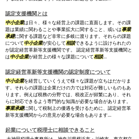
認定支援機関とは
中小企業
は日々、様々な経営上の課題に直面します。その課
題は業績に関わることや事業拡大に関すること、或いは
事業
承継
に関する課題など非常に多岐に渡ります。それらの課題
について
中小企業
が安心して
相談
できるように設けられたの
が認定経営革新等支援機関です。 認定経営革新等支援機関と
は
中小企業
が経営上の様々な課題について
相談
...
認定経営革新等支援機関の認定制度について
中小企業
を経営していくうえで様々な課題が立ちはだかりま
す。それらの課題は企業だけの力では対応が難しいものもあ
ります。例えば税務の分野では、税改正が頻繁にあり、それ
らに対応できるよう専門的な知識が必要な場合があります。
事業承継
に関して税制上の優遇を受けるために、認定経営革
新等支援機関からの意見が必要な場合もあります...
起業について税理士に相談できること
大神田税理士事務所は、神奈川県横浜市・川崎市、東京都立