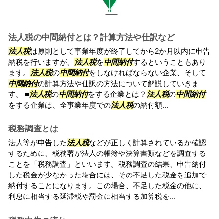
法人税の中間納付とは？計算方法や仕訳など
法人税
は原則として事業年度が終了してから2か月以内に申告
納税を行いますが、
法人税
を
中間納付
するということもあり
ます。
法人税
の
中間納付
をしなければならない企業、そして
中間納付
の計算方法や仕訳の方法について解説していきま
す。 ■
法人税
の
中間納付
をする企業とは？
法人税
の
中間納付
をする企業は、全事業年度での
法人税
の納付額...
税務調査とは
法人等が申告した
法人税
などが正しく計算されているか確認
するために、税務署が法人の帳簿や決算書類などを調査する
ことを「税務調査」といいます。税務調査の結果、申告納付
した税金が少なかった場合には、その不足した税金を追加で
納付することになります。この場合、不足した税金の他に、
利息に相当する延滞税や罰金に相当する加算税を...