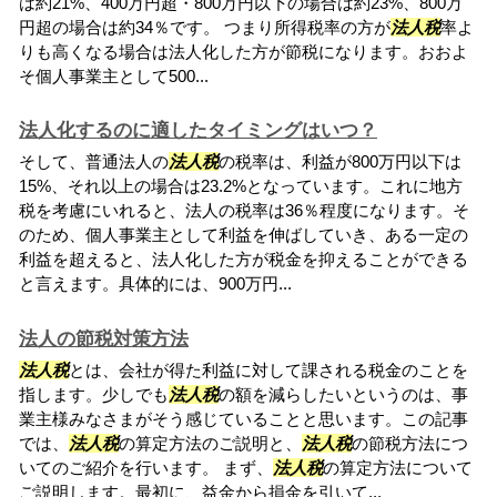
は約21%、400万円超・800万円以下の場合は約23%、800万
円超の場合は約34％です。 つまり所得税率の方が
法人税
率よ
りも高くなる場合は法人化した方が節税になります。おおよ
そ個人事業主として500...
法人化するのに適したタイミングはいつ？
そして、普通法人の
法人税
の税率は、利益が800万円以下は
15%、それ以上の場合は23.2%となっています。これに地方
税を考慮にいれると、法人の税率は36％程度になります。そ
のため、個人事業主として利益を伸ばしていき、ある一定の
利益を超えると、法人化した方が税金を抑えることができる
と言えます。具体的には、900万円...
法人の節税対策方法
法人税
とは、会社が得た利益に対して課される税金のことを
指します。少しでも
法人税
の額を減らしたいというのは、事
業主様みなさまがそう感じていることと思います。この記事
では、
法人税
の算定方法のご説明と、
法人税
の節税方法につ
いてのご紹介を行います。 まず、
法人税
の算定方法について
ご説明します。最初に、益金から損金を引いて...