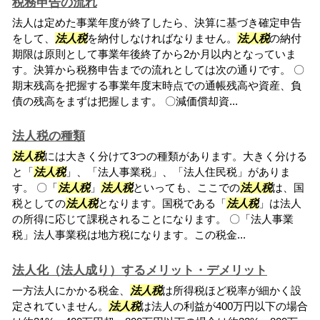
税務申告の流れ
法人は定めた事業年度が終了したら、決算に基づき確定申告
をして、
法人税
を納付しなければなりません。
法人税
の納付
期限は原則として事業年後終了から2か月以内となっていま
す。決算から税務申告までの流れとしては次の通りです。 〇
期末残高を把握する事業年度末時点での通帳残高や資産、負
債の残高をまずは把握します。 〇減価償却資...
法人税の種類
法人税
には大きく分けて3つの種類があります。大きく分ける
と「
法人税
」、「法人事業税」、「法人住民税」がありま
す。 〇「
法人税
」
法人税
といっても、ここでの
法人税
は、国
税としての
法人税
となります。国税である「
法人税
」は法人
の所得に応じて課税されることになります。 〇「法人事業
税」法人事業税は地方税になります。この税金...
法人化（法人成り）するメリット・デメリット
一方法人にかかる税金、
法人税
は所得税ほど税率が細かく設
定されていません。
法人税
は法人の利益が400万円以下の場合