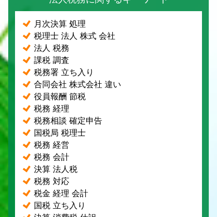
月次決算 処理
税理士 法人 株式 会社
法人 税務
課税 調査
税務署 立ち入り
合同会社 株式会社 違い
役員報酬 節税
税務 経理
税務相談 確定申告
国税局 税理士
税務 経営
税務 会計
決算 法人税
税務 対応
税金 経理 会計
国税 立ち入り