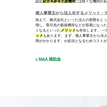
認定
経営革新等支援機関
には様々な機関があり
個人事業主から法人化するメリット・
加えて、株式会社といった法人の形態をとっ
増し、取引先の新規獲得などが容易になった
くなるといった
メリット
も存在します。 一
ット
もあります。まず、個人事業主から法
用がかかります。が必須となるためコストが膨
« M&A 補助金