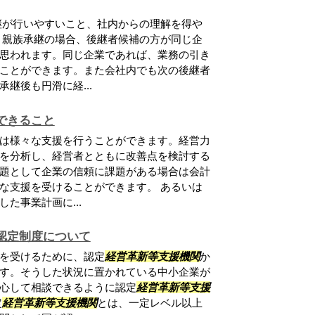
継が行いやすいこと、社内からの理解を得や
 親族承継の場合、後継者候補の方が同じ企
思われます。同じ企業であれば、業務の引き
ことができます。また会社内でも次の後継者
継後も円滑に経...
できること
は様々な支援を行うことができます。経営力
を分析し、経営者とともに改善点を検討する
題として企業の信頼に課題がある場合は会計
な支援を受けることができます。 あるいは
た事業計画に...
認定制度について
を受けるために、認定
経営革新等支援機関
か
す。そうした状況に置かれている中小企業が
心して相談できるように認定
経営革新等支援
定
経営革新等支援機関
とは、一定レベル以上