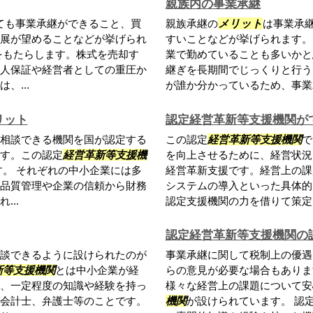
親族内の事業承継
ても事業承継ができること、買
親族承継の
メリット
は事業承
展が望めることなどが挙げられ
すいことなどが挙げられます。
をもたらします。株式を売却す
業で勤めていることも多いかと
人保証や経営者としての重圧か
継ぎを長期間でじっくりと行う
、...
が誰か分かっているため、事業承
リット
認定経営革新等支援機関が
相談できる機関を国が認定する
この認定
経営革新等支援機関
で
す。この認定
経営革新等支援機
を向上させるために、経営状況
。 それぞれの中小企業には多
経営革新支援です。経営上の課
品質管理や企業の信頼から財務
システムの導入といった具体的
..
認定支援機関の力を借りて策定し
認定経営革新等支援機関の
談できるように設けられたのが
事業承継に関して税制上の優遇
新等支援機関
とは中小企業が経
らの意見が必要な場合もありま
、一定程度の知識や経験を持っ
様々な経営上の課題について安
会計士、弁護士等のことです。
機関
が設けられています。 認