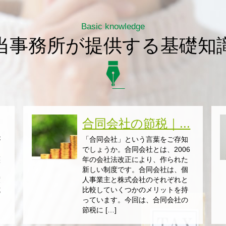
Basic knowledge
当事務所が提供する基礎知
合同会社の節税｜...
が
「合同会社」という言葉をご存知
は
でしょうか。合同会社とは、2006
譲
年の会社法改正により、作られた
新しい制度です。合同会社は、個
渡
人事業主と株式会社のそれぞれと
式
比較していくつかのメリットを持
と
っています。今回は、合同会社の
節税に […]