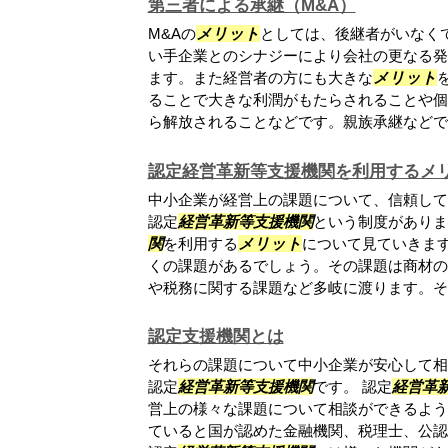
第三者による承継（M&A）
M&Aの
メリット
としては、後継者がいなく
い手企業とのシナジーにより会社の更なる発
ます。また経営者の方にも大きな
メリット
ることで大きな利潤がもたらされることや個
ら解放されることなどです。親族承継などでは
認定経営革新等支援機関を利用するメ
中小企業が経営上の課題について、信頼して
認定
経営革新等支援機関
という制度がありま
関
を利用する
メリット
について見ていきます
くの課題があるでしょう。その課題は商材の
や税務に関する課題など多岐に渡ります。それ.
認定支援機関とは
それらの課題について中小企業が安心して相
認定
経営革新等支援機関
です。 認定
経営革
営上の様々な課題について相談ができるよう
ていると国が認めた金融機関、税理士、公認