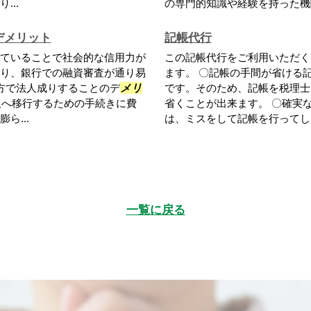
...
の専門的知識や経験を持った機関
デメリット
記帳代行
ていることで社会的な信用力が
この記帳代行をご利用いただく
り、銀行での融資審査が通り易
ます。 〇記帳の手間が省ける
方で法人成りすることのデ
メリ
です。そのため、記帳を税理士
人へ移行するための手続きに費
省くことが出来ます。 〇確実
ら...
は、ミスをして記帳を行ってし
一覧に戻る