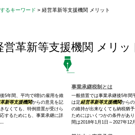
するキーワード
>
経営革新等支援機関 メリット
経営革新等支援機関 メリッ
事業承継税制とは
後5年間、平均で8割の雇用を維
一般措置では事業承継後5年間
革新等支援機関
からの意見を記
は定
経営革新等支援機関
からの
きなくても、特例措置が受けら
の維持が出来なくても納税猶予
応するためにも、事業承継に詳
ためにはいくつかの条件があり
.
間は2018年1月1日～2027年12月.