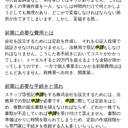
ど多くの準備作業を一人、ないしは仲間内だけで何とかしよ
うとしても無理があり、どこかで妥協しなければならない箇
所が出てきてしまいます。しかし、妥協する箇...
起業に必要な費用とは
会社を設立するためには定款を作成し、それを公証人役場で
認証させなければなりませんし、法務局で登記
申請
もしなけ
ればなりません。こうした各手続きにおいてコストがかかっ
てしまい、トータルすると20万円を超えるような金額が掛か
ってしまうのです。 一方で個人事業主にかかる初期費用はほ
とんどありません。税務署へ出向き、開業届...
起業に必要な手続きと流れ
ステップ③登記
申請
をする株式会社を設立するためには、法
務局での登記
申請
が必要です。
申請
に際しては定款をはじ
め、複数の提出書類を揃えなければならず、どれか一枚でも
書類が不足していれば
申請
を受け付けて貰えません。書類の
準備ばかりに時間を取られてしまうため、定款の作成段階か
ら専門家に手続きを依頼する人も多くいらっしゃい...