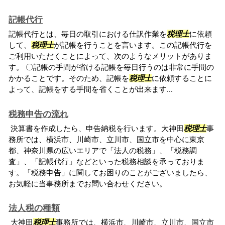
記帳代行
記帳代行とは、毎日の取引における仕訳作業を
税理士
に依頼
して、
税理士
が記帳を行うことを言います。この記帳代行を
ご利用いただくことによって、次のようなメリットがありま
す。 〇記帳の手間が省ける記帳を毎日行うのは非常に手間の
かかることです。そのため、記帳を
税理士
に依頼することに
よって、記帳をする手間を省くことが出来ます...
税務申告の流れ
決算書を作成したら、申告納税を行います。大神田
税理士
事
務所では、横浜市、川崎市、立川市、国立市を中心に東京
都、神奈川県の広いエリアで「法人の税務」、「税務調
査」、「記帳代行」などといった税務相談を承っておりま
す。「税務申告」に関してお困りのことがございましたら、
お気軽に当事務所までお問い合わせください。
法人税の種類
大神田
税理士
事務所では、横浜市、川崎市、立川市、国立市