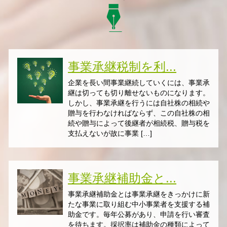
事業承継税制を利...
企業を長い間事業継続していくには、事業承
継は切っても切り離せないものになります。
しかし、事業承継を行うには自社株の相続や
贈与を行わなければならず、この自社株の相
続や贈与によって後継者が相続税、贈与税を
支払えないが故に事業 […]
事業承継補助金と...
事業承継補助金とは事業承継をきっかけに新
たな事業に取り組む中小事業者を支援する補
助金です。毎年公募があり、申請を行い審査
を待ちます。採択率は補助金の種類によって