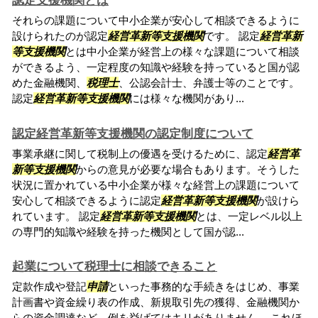
認定支援機関とは
それらの課題について中小企業が安心して相談できるように
設けられたのが認定
経営革新等支援機関
です。 認定
経営革新
等支援機関
とは中小企業が経営上の様々な課題について相談
ができるよう、一定程度の知識や経験を持っていると国が認
めた金融機関、
税理士
、公認会計士、弁護士等のことです。
認定
経営革新等支援機関
には様々な機関があり...
認定経営革新等支援機関の認定制度について
事業承継に関して税制上の優遇を受けるために、認定
経営革
新等支援機関
からの意見が必要な場合もあります。そうした
状況に置かれている中小企業が様々な経営上の課題について
安心して相談できるように認定
経営革新等支援機関
が設けら
れています。 認定
経営革新等支援機関
とは、一定レベル以上
の専門的知識や経験を持った機関として国が認...
起業について税理士に相談できること
定款作成や登記
申請
といった事務的な手続きをはじめ、事業
計画書や資金繰り表の作成、新規取引先の獲得、金融機関か
らの資金調達など、例を挙げてはキリがありません。 これほ