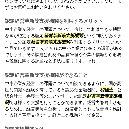
応させていただきますので、お悩み事がございましたら、ま
ずはお気軽にお問い合わせください。
認定経営革新等支援機関を利用するメリット
中小企業が経営上の課題について、信頼して相談できる機関
を国が認定する認定
経営革新等支援機関
という制度がありま
す。この認定
経営革新等支援機関
を利用するメリットについ
て見ていきます。 それぞれの中小企業には多くの課題がある
でしょう。その課題は商材の品質管理や企業の信頼から財務
や税務に関する課題など多岐に渡ります。それ...
認定経営革新等支援機関ができること
中小企業が経営上の課題について相談できるように、国が高
度な知識や経験を有していると認めた金融機関、
税理士
、公
認会計士、弁護士等のことです。この認定
経営革新等支援機
関
では様々な支援を行うことができます。経営力を向上させ
るために、経営状況を分析し、経営者とともに改善点を検討
する経営革新支援です。経営上の課題として企業...