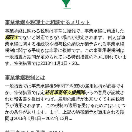
事業承継を税理士に相談するメリット
事業承継に関わる税制は非常に複雑で、事業承継に精通した
税理士
でないと対応できない場合が想定されます。 例えば事
業承継に関する相続税や贈与税の納税が猶予される事業承継
税制に関する手続きは非常に複雑です。この事業承継税制は
一般措置と期間が定められている特例措置の2つに別れていま
す。特例措置では2018年1月1日～20...
事業承継税制とは
一般措置では事業承継後5年間平均8割の雇用維持が必要です
が、特例措置では定
経営革新等支援機関
からの意見が記載さ
れた報告書を提出すれば、雇用の維持が出来なくても納税猶
予が適用されます。 この税制の適用を受けるためにはいくつ
かの条件があります。まず、上記の納税猶予が適用される期
間は2018年1月1日～2027年12月...