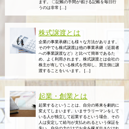
ます。 〇記帳の手間が省ける記帳を毎日行
うのは非常 […]
株式譲渡とは
企業の事業承継にも様々な方法があります。
その中でも株式譲渡は他の事業承継（近親者
への事業譲渡など）と比べて簡単であるた
め、よく利用されます。株式譲渡とは会社の
株主が有している株式を売却し、買主側に譲
渡することをいいます。 […]
起業・創業とは
起業するということは、自分の将来を劇的に
変えてしまいます。いまサラリーマンをして
いる人が独立して起業するという場合、その
人は安定して給与が支払われるという保証を
失い、自分の力だけでお金を稼ぎ出さなけれ