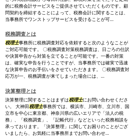
的に税務会計サービスをご提供させていただくものです。顧
問契約を締結することによって、税務会計に関することは、
当事務所でワンストップサービスを受けることが可...
税務調査とは
税理士
事務所に税務調査対応を依頼すると次のようなことが
ご対応可能です。 〇税務調査対策税務調査は、日ごろの仕訳
や決算申告から対策を立てることが可能です。一番の対策
は、確実な申告を行うことですが、当事務所では確実で迅速
な決算申告のお手伝いをさせていただきます。 〇税務調査対
応万が一、税務調査が来てしまった場合には、...
決算整理とは
決算整理に関することはまずは
税理士
にお問い合わせくださ
い。 大神田
税理士
事務所では、横浜市、川崎市、立川市、国
立市を中心に東京都、神奈川県の広いエリアで「法人の税
務」、「税務調査」、「記帳代行」などといった税務相談を
承っております。「決算整理」に関してお困りのことがござ
いましたら、お気軽に当事務所までお問い合わせ...