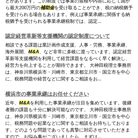
どがあります。この制度では事業の規模や内容に応じて国か
ら最大200万円の
補助金
を受け取ることができ、税の納税猶予
を受けられる場合もあります。例えば事業承継に関係する納
税猶予を受けられる事業承継税制では、認定...
認定経営革新等支援機関の認定制度について
相談できる課題は業計画作成支援、人事・労務、事業承継、
海外展開、
M&A
、など非常に多岐に渡っています。認定経営
革新等支援機関を利用して経営課題をなるべく早く解決し、
経営力を向上することが期待できます。 大神田税理士事務所
は、神奈川県横浜市・川崎市、東京都立川市・国立市を中心
に、税務問題や経営などに関するご相談をお...
横浜市の事業承継はお任せください
近年、
M&A
を利用した事業承継が注目を集めています。後継
者難の課題も十分に解決可能なのです。 大神田税理士事務所
は、神奈川県横浜市・川崎市、東京都立川市・国立市を中心
に、税務問題や起業などに関するご相談をお待ちしておりま
す。どのような問題であっても真摯に対応させていただきま
すので、お悩み事がございましたら、まずは...