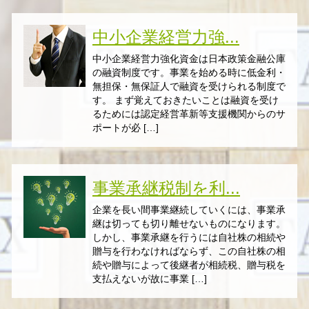
中小企業経営力強...
中小企業経営力強化資金は日本政策金融公庫
の融資制度です。事業を始める時に低金利・
無担保・無保証人で融資を受けられる制度で
す。 まず覚えておきたいことは融資を受け
るためには認定経営革新等支援機関からのサ
ポートが必 […]
事業承継税制を利...
企業を長い間事業継続していくには、事業承
継は切っても切り離せないものになります。
しかし、事業承継を行うには自社株の相続や
贈与を行わなければならず、この自社株の相
続や贈与によって後継者が相続税、贈与税を
支払えないが故に事業 […]