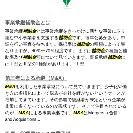
事業承継補助金とは
事業承継
補助金
とは事業承継をきっかけに新たな事業に取り
組む中小事業者を支援する
補助金
です。毎年公募があり、申
請を行い審査を待ちます。採択率は
補助金
の種類によって異
なりますが、40％〜70％程度です。 まずは
補助金
の種類と補
助率及び
補助金
額について見ていきます。事業承継
補助金
に
はⅠ型とⅡ型の2種類があります。 Ⅰ型...
第三者による承継（M&A）
M&A
を利用した事業承継について見ていきます。少子化や働
き方の多様化によって親族が会社を継がないというケースが
増加してきています。その影響で後継者が未定という企業が
非常に多くなっているのが現状です。 そこで注目されている
のが、
M&A
による事業承継です。
M&A
はMergers（合併）
and Acquisitions...