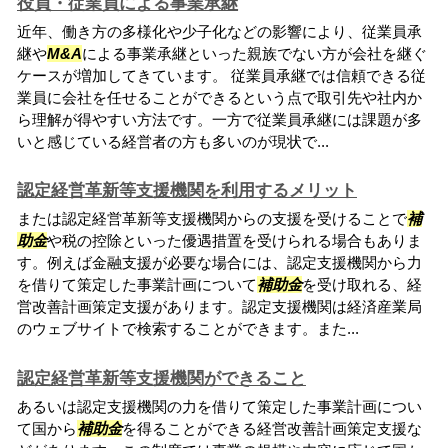
役員・従業員による事業承継
近年、働き方の多様化や少子化などの影響により、従業員承
継や
M&A
による事業承継といった親族でない方が会社を継ぐ
ケースが増加してきています。 従業員承継では信頼できる従
業員に会社を任せることができるという点で取引先や社内か
ら理解が得やすい方法です。一方で従業員承継には課題が多
いと感じている経営者の方も多いのが現状で...
認定経営革新等支援機関を利用するメリット
または認定経営革新等支援機関からの支援を受けることで
補
助金
や税の控除といった優遇措置を受けられる場合もありま
す。例えば金融支援が必要な場合には、認定支援機関から力
を借りて策定した事業計画について
補助金
を受け取れる、経
営改善計画策定支援があります。認定支援機関は経済産業局
のウェブサイトで検索することができます。また...
認定経営革新等支援機関ができること
あるいは認定支援機関の力を借りて策定した事業計画につい
て国から
補助金
を得ることができる経営改善計画策定支援な