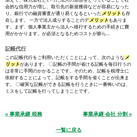
会的な信用力が増し、取引先の新規獲得などが容易になった
り、銀行での融資審査が通り易くなるといった
メリット
も存
在します。 一方で法人成りすることのデ
メリット
もありま
す。まず、個人事業主から法人へ移行するための手続きに費
用がかかります。が必須となるためコストが膨ら...
記帳代行
この記帳代行をご利用いただくことによって、次のような
メ
リット
があります。 〇記帳の手間が省ける記帳を毎日行うの
は非常に手間のかかることです。そのため、記帳を税理士に
依頼することによって、記帳をする手間を省くことが出来ま
す。 〇確実な記帳ができる記帳を行うときに一番怖いのは、
ミスをして記帳を行ってしまうことです。
« 事業承継 税務
事業承継 会社 分割 »
一覧に戻る