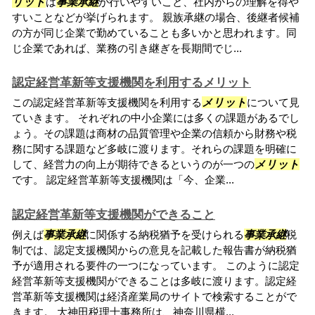
リット
は
事業承継
が行いやすいこと、社内からの理解を得や
すいことなどが挙げられます。 親族承継の場合、後継者候補
の方が同じ企業で勤めていることも多いかと思われます。同
じ企業であれば、業務の引き継ぎを長期間でじ...
認定経営革新等支援機関を利用するメリット
この認定経営革新等支援機関を利用する
メリット
について見
ていきます。 それぞれの中小企業には多くの課題があるでし
ょう。その課題は商材の品質管理や企業の信頼から財務や税
務に関する課題など多岐に渡ります。それらの課題を明確に
して、経営力の向上が期待できるというのが一つの
メリット
です。 認定経営革新等支援機関は「今、企業...
認定経営革新等支援機関ができること
例えば
事業承継
に関係する納税猶予を受けられる
事業承継
税
制では、認定支援機関からの意見を記載した報告書が納税猶
予が適用される要件の一つになっています。 このように認定
経営革新等支援機関ができることは多岐に渡ります。認定経
営革新等支援機関は経済産業局のサイトで検索することがで
きます。 大神田税理士事務所は、神奈川県横...