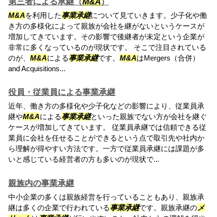
第三者による承継（
M&A
）
M&A
を利用した
事業承継
について見ていきます。少子化や働
き方の多様化によって親族が会社を継がないというケースが
増加してきています。その影響で後継者が未定という企業が
非常に多くなっているのが現状です。 そこで注目されている
のが、
M&A
による
事業承継
です。
M&A
はMergers（合併）
and Acquisitions...
役員・従業員による事業承継
近年、働き方の多様化や少子化などの影響により、従業員承
継や
M&A
による
事業承継
といった親族でない方が会社を継ぐ
ケースが増加してきています。 従業員承継では信頼できる従
業員に会社を任せることができるという点で取引先や社内か
ら理解が得やすい方法です。一方で従業員承継には課題が多
いと感じている経営者の方も多いのが現状で...
親族内の事業承継
中小企業の多くは親族経営を行っていることもあり、親族承
継は多くの企業で行われている
事業承継
です。親族承継の
メ