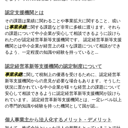
認定支援機関とは
その課題は業績に関わることや事業拡大に関すること、或い
は
事業承継
に関する課題など非常に多岐に渡ります。それら
の課題について中小企業が安心して相談できるように設けら
れたのが認定経営革新等支援機関です。 認定経営革新等支援
機関とは中小企業が経営上の様々な課題について相談ができ
るよう、一定程度の知識や経験を持っていると...
認定経営革新等支援機関の認定制度について
事業承継
に関して税制上の優遇を受けるために、認定経営革
新等支援機関からの意見が必要な場合もあります。そうした
状況に置かれている中小企業が様々な経営上の課題について
安心して相談できるように認定経営革新等支援機関が設けら
れています。 認定経営革新等支援機関とは、一定レベル以上
の専門的知識や経験を持った機関として国が認...
個人事業主から法人化するメリット・デメリット
加えて、株式会社といった法人の形態をとっていることで社