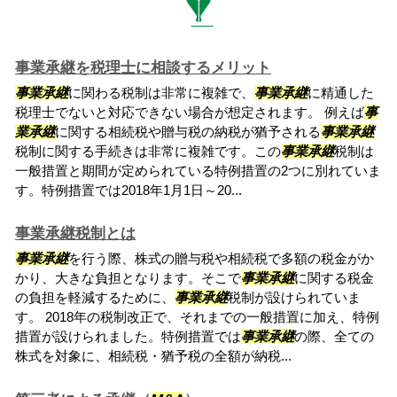
事業承継を税理士に相談するメリット
事業承継
に関わる税制は非常に複雑で、
事業承継
に精通した
税理士でないと対応できない場合が想定されます。 例えば
事
業承継
に関する相続税や贈与税の納税が猶予される
事業承継
税制に関する手続きは非常に複雑です。この
事業承継
税制は
一般措置と期間が定められている特例措置の2つに別れていま
す。特例措置では2018年1月1日～20...
事業承継税制とは
事業承継
を行う際、株式の贈与税や相続税で多額の税金がか
かり、大きな負担となります。そこで
事業承継
に関する税金
の負担を軽減するために、
事業承継
税制が設けられていま
す。 2018年の税制改正で、それまでの一般措置に加え、特例
措置が設けられました。特例措置では
事業承継
の際、全ての
株式を対象に、相続税・猶予税の全額が納税...