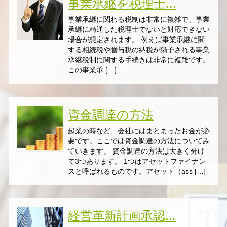
事業承継を税理士...
事業承継に関わる税制は非常に複雑で、事業
承継に精通した税理士でないと対応できない
場合が想定されます。 例えば事業承継に関
する相続税や贈与税の納税が猶予される事業
承継税制に関する手続きは非常に複雑です。
この事業承 […]
資金調達の方法
起業の時など、会社にはまとまったお金が必
要です。ここでは資金調達の方法についてみ
ていきます。 資金調達の方法は大きく分け
て3つあります。 1つはアセットファイナン
スと呼ばれるものです。アセット（ass […]
経営革新計画承認...