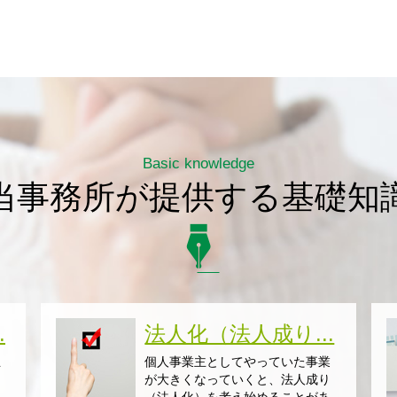
Basic knowledge
当事務所が提供する基礎知
.
法人化（法人成り...
主
個人事業主としてやっていた事業
り
が大きくなっていくと、法人成り