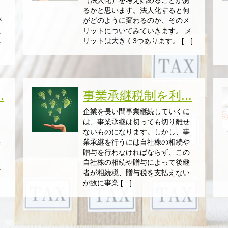
っ
（法人化）を考え始めることがあ
に
るかと思います。法人化すると何
が
がどのように変わるのか、そのメ
立
リットについてみていきます。 メ
れ
リットは大きく3つあります。 […]
.
事業承継税制を利...
会
企業を長い間事業継続していくに
は、事業承継は切っても切り離せ
を
ないものになります。しかし、事
果
業承継を行うには自社株の相続や
贈与を行わなければならず、この
リ
自社株の相続や贈与によって後継
グ
者が相続税、贈与税を支払えない
が故に事業 […]