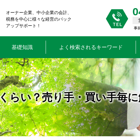
0
オーナー企業、中小企業の会計、
税務を中心に様々な経営のバック
アップサポート！
事
基礎知識
よく検索されるキーワード
くらい？売り手・買い手毎に解