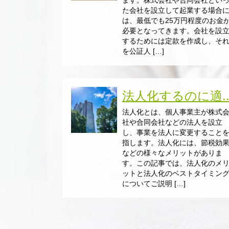
ます。株式会社や合同会社とい
た会社を設立して起業する場合
は、最低でも25万円程度のお金
必要となってきます。会社を設
するためには定款を作成し、そ
を公証人 […]
法人化するのに適..
法人化とは、個人事業主が株式
社や合同会社などの法人を設立
し、事業を法人に変更すること
指します。法人化には、節税効
などの様々なメリットがありま
す。この記事では、法人化のメ
ットと法人化のベストタイミン
についてご説明 […]